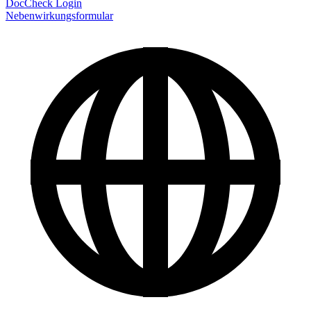
DocCheck Login
Nebenwirkungsformular