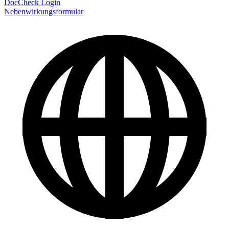
DocCheck Login
Nebenwirkungsformular