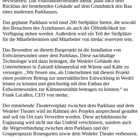
bevorstehen. Das Pharmaunternehmen medac plant nach dem
Rückbau der bestehenden Gebäude auf dem Grundstück den Bau
eines modernen Parkhauses.
Das geplante Parkhaus wird rund 200 Stellplätze bieten, die sowohl
den Besuchern des Ärztehauses als auch der Öffentlichkeit zur
Verfügung stehen werden. Außerdem wird ein Teil der Stellplätze
für die Mitarbeiterinnen und Mitarbeiter von medac reserviert sein.
Das Besondere an diesem Bauprojekt ist die Installation von
Erdwärmesonden unter dem Parkhaus. Diese nachhaltige
Technologie wird dazu beitragen, die Wedeler Gebäude des
Unternehmens in Zukunft klimaneutral mit Wärme und Kälte zu
versorgen. „Wir freuen uns, als Unternehmen mit diesem Projekt
einen positiven Beitrag zur innerstädtischen Entwicklung in Wedel
leisten zu können und gleichzeitig mit dem Einbau der
Erdwärmesonden zur Klimaneutralität beitragen zu können.“ so
Frank Lucaßen, CEO von medac.
Der entstehende Theatervorplatz zwischen dem Parkhaus und dem
Wedeler Theater wird im Rahmen des Projekts ansprechend gestaltet
und soll ein Ort zum Verweilen werden. Diese architektonische
Ergänzung wird nicht nur das Umfeld verschönern, sondern auch
die Wegeverbindung zwischen dem Parkhaus und der
Gruppenpraxis Rosengarten sowie dem Wedeler Theater verbessern.