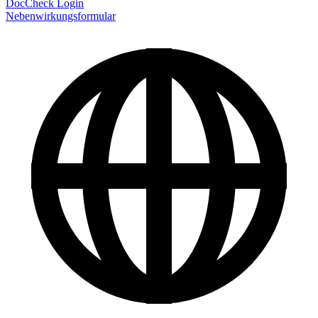
DocCheck Login
Nebenwirkungsformular