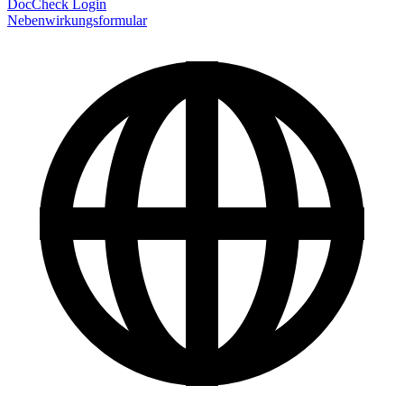
DocCheck Login
Nebenwirkungsformular