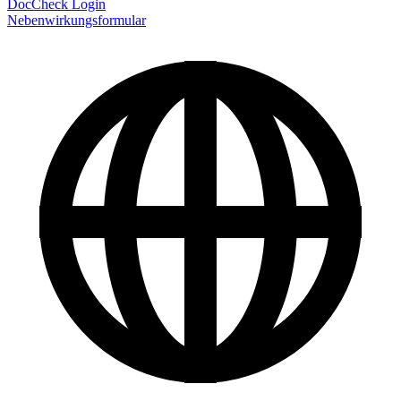
DocCheck Login
Nebenwirkungsformular